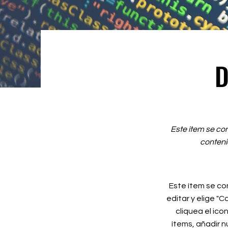
D
Este ítem se co
conteni
Este ítem se co
editar y elige "C
cliquea el ico
ítems, añadir 