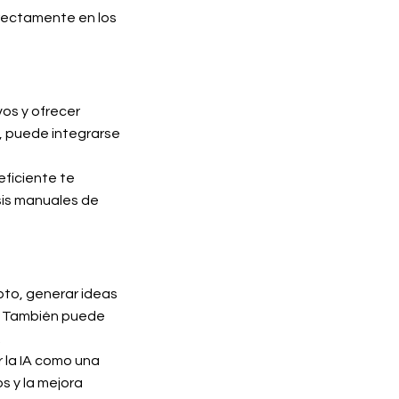
irectamente en los
os y ofrecer
, puede integrarse
ficiente te
sis manuales de
pto, generar ideas
l. También puede
.
 la IA como una
s y la mejora