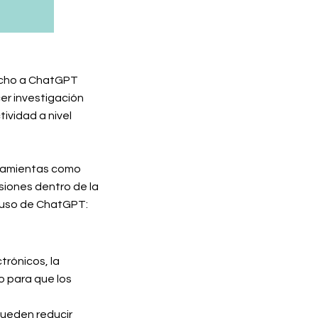
vecho a ChatGPT
er investigación
ividad a nivel
rramientas como
siones dentro de la
 uso de ChatGPT:
rónicos, la
po para que los
pueden reducir