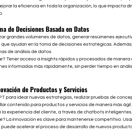
jorar la eficiencia en toda la organización, lo que impacta d
o.
oma de Decisiones Basada en Datos
ar grandes volúmenes de datos, generar resúmenes ejecutiv
s que ayudan en la toma de decisiones estratégicas. Además
as de análisis de datos.
e? Tener acceso a insights rápidos y procesados de manera e
nes informadas más rápidamente, sin perder tiempo en análi
novación de Productos y Servicios
PT para idear nuevas estrategias, realizar pruebas de conce
llar contenido para productos y servicios de manera más ági
 la experiencia del cliente, a través de chatbots inteligentes
e? La innovación es clave para mantenerse competitivo. Usar
puede acelerar el proceso de desarrollo de nuevos producto