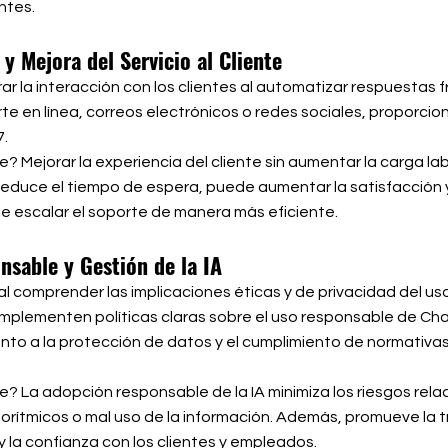
ntes.
y Mejora del Servicio al Cliente
 la interacción con los clientes al automatizar respuestas 
te en línea, correos electrónicos o redes sociales, proporc
7.
? Mejorar la experiencia del cliente sin aumentar la carga lab
educe el tiempo de espera, puede aumentar la satisfacción y
e escalar el soporte de manera más eficiente.
nsable y Gestión de la IA
al comprender las implicaciones éticas y de privacidad del uso 
mplementen políticas claras sobre el uso responsable de Ch
to a la protección de datos y el cumplimiento de normativas
? La adopción responsable de la IA minimiza los riesgos rela
gorítmicos o mal uso de la información. Además, promueve la 
 la confianza con los clientes y empleados.