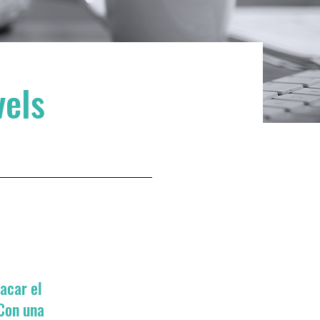
vels
acar el
Con una