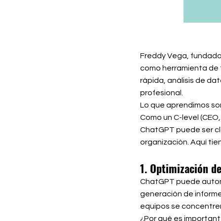
Freddy Vega, fundador
como herramienta de t
rápida, análisis de d
profesional.
Lo que aprendimos son
Como un C-level (CEO,
ChatGPT puede ser clav
organización. Aquí tie
1. Optimización d
ChatGPT puede automat
generación de informes
equipos se concentren
¿Por qué es importante