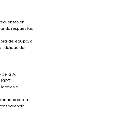
frecuentes en
ionando respuestas
oral del equipo, al
 fidelidad del
de la IA.
atGPT,
 locales e
cionados con la
transparencia