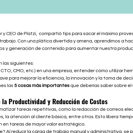
 y CEO de Platzi, compartió tips para sacar el máximo pro
rabajo. Con una plática divertida y amena, aprendimos a hac
atos y generación de contenido para aumentar nuestra product
 las siguientes:
 CTO, CMO, etc.) en una empresa, entender cómo utilizar he
e para mejorar la eficiencia, la innovación y la toma de deci
nes las
5 cosas más importantes
que deberías saber sobre el
e la Productividad y Reducción de Costos
izar tareas repetitivas, como la redacción de correos elect
, la atención al cliente básica, entre otros. Esto libera tiem
 en tareas de mayor valor estratégico.
? Al reducir la carga de trabajo manual y administrativa, se 