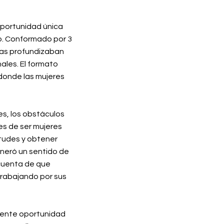
oportunidad única
o. Conformado por 3
tras profundizaban
ales. El formato
donde las mujeres
es, los obstáculos
es de ser mujeres
tudes y obtener
eneró un sentido de
 cuenta de que
trabajando por sus
lente oportunidad