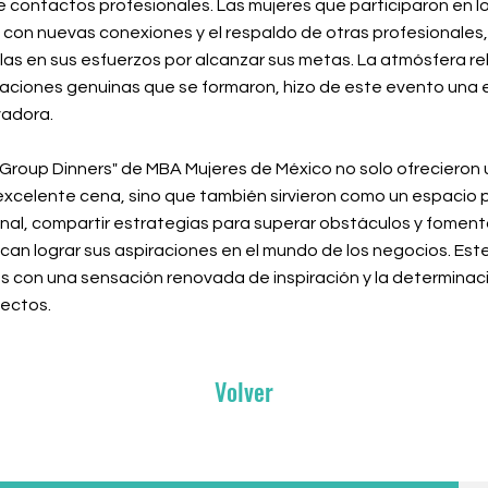
e contactos profesionales. Las mujeres que participaron en l
con nuevas conexiones y el respaldo de otras profesionales, 
olas en sus esfuerzos por alcanzar sus metas. La atmósfera r
elaciones genuinas que se formaron, hizo de este evento una 
vadora.
l Group Dinners" de MBA Mujeres de México no solo ofrecieron
excelente cena, sino que también sirvieron como un espacio p
nal, compartir estrategias para superar obstáculos y foment
can lograr sus aspiraciones en el mundo de los negocios. Est
es con una sensación renovada de inspiración y la determinac
yectos.
Volver