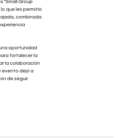
os "Small Group
lo que les permitió
elajada, combinada
experiencia
 una oportunidad
ara fortalecer la
ar la colaboración
e evento dejó a
ión de seguir