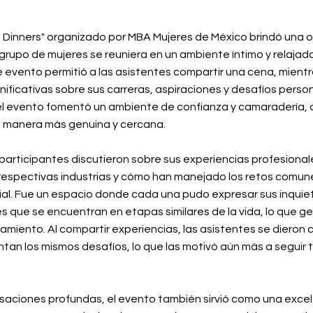
p Dinners" organizado por MBA Mujeres de México brindó una 
rupo de mujeres se reuniera en un ambiente íntimo y relajad
te evento permitió a las asistentes compartir una cena, mien
ificativas sobre sus carreras, aspiraciones y desafíos person
l evento fomentó un ambiente de confianza y camaradería, 
 manera más genuina y cercana.
 participantes discutieron sobre sus experiencias profesional
respectivas industrias y cómo han manejado los retos comun
al. Fue un espacio donde cada una pudo expresar sus inquie
s que se encuentran en etapas similares de la vida, lo que g
amiento. Al compartir experiencias, las asistentes se dieron
tan los mismos desafíos, lo que las motivó aún más a seguir 
saciones profundas, el evento también sirvió como una exce