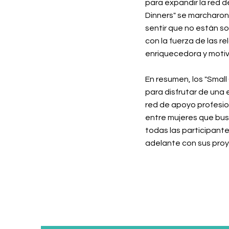
para expandir la red d
Dinners" se marcharon 
sentir que no están s
con la fuerza de las r
enriquecedora y moti
En resumen, los "Smal
para disfrutar de una 
red de apoyo profesio
entre mujeres que bus
todas las participant
adelante con sus pro