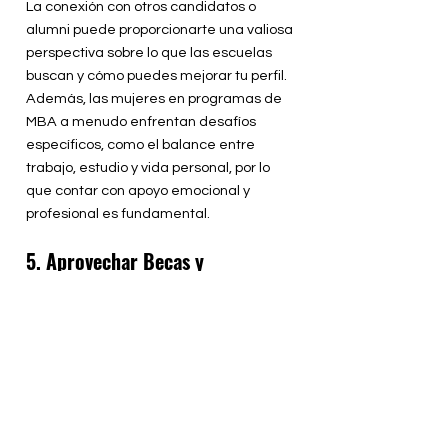
La conexión con otros candidatos o
alumni puede proporcionarte una valiosa
perspectiva sobre lo que las escuelas
buscan y cómo puedes mejorar tu perfil.
Además, las mujeres en programas de
MBA a menudo enfrentan desafíos
específicos, como el balance entre
trabajo, estudio y vida personal, por lo
que contar con apoyo emocional y
profesional es fundamental.
5. Aprovechar Becas y
Oportunidades de Apoyo para
Mujeres
Muchos programas de MBA ofrecen
becas y ayudas específicas para
mujeres, especialmente para mujeres
de regiones como América Latina.
Investiga las becas y programas de